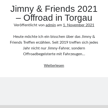
Allgemeines
Jimny & Friends 2021
Camping
– Offroad in Torgau
Events
Jimny & Friends
Veröffentlicht von
admin
am
1. November 2021
Offroadreisen
Reisen
Heute möchte ich ein bisschen über das Jimny &
SARAH
Friends Treffen erzählen. Seit 2019 treffen sich jedes
Tourbericht
Jahr nicht nur Jimny-Fahrer, sondern
Offroadbegeisterte mit Fahrzeugen…
Jimny
Weiterlesen
&
Friends
2021
–
Offroad
in
Torgau