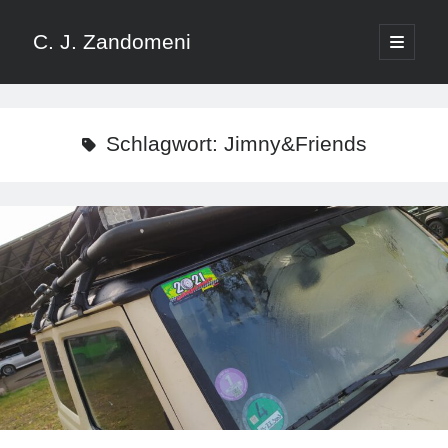
C. J. Zandomeni
open
primary
Sidebar
menu
Suchen
Schlagwort:
Jimny&Friends
Neueste Blogbeiträge
Sambia – Leben am Wasser: Victoriafälle, Sambesi und Karibasee
Botswana – Elefanten, Elefanten, Elefanten
Das Update: Was zusammen gehört: Suzuki Jimny und Metalian Genie
Botswana – Tiere und Potholes ohne Ende
Südafrika – Kruger National Park
Blogbeiträge nach Kategorien
4×4
Adventure Southside