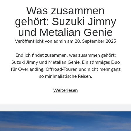
Allgemeines
Was zusammen
Camping
gehört: Suzuki Jimny
Events
Jimny & Friends
und Metalian Genie
Offroadreisen
Reisen
Veröffentlicht von
admin
am
28. September 2025
SARAH
Tourbericht
Endlich findet zusammen, was zusammen gehört:
Suzuki Jimny und Metalian Genie. Ein stimmiges Duo
für Overlanding, Offroad-Touren und nicht mehr ganz
so minimalistische Reisen.
Was
Weiterlesen
zusammen
gehört:
Suzuki
Jimny
und