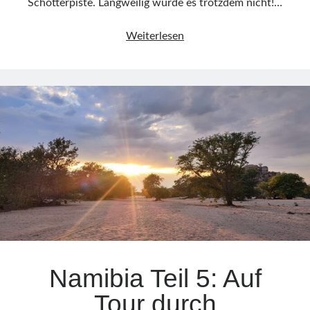
Schotterpiste. Langweilig wurde es trotzdem nicht!…
Namibia
Weiterlesen
Teil
6:
Küstennebel
an
der
Skeleton
Coast
Namibia Teil 5: Auf
Tour durch