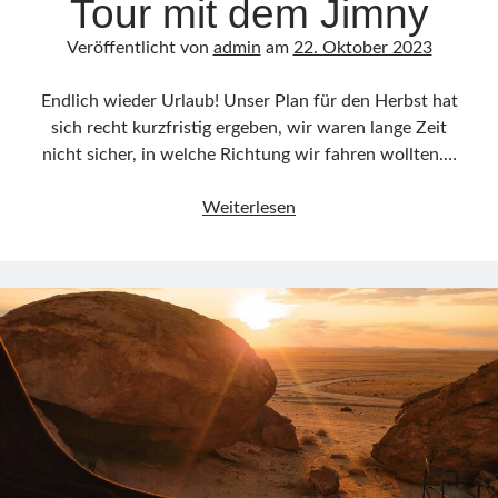
Tour mit dem Jimny
Veröffentlicht von
admin
am
22. Oktober 2023
Endlich wieder Urlaub! Unser Plan für den Herbst hat
sich recht kurzfristig ergeben, wir waren lange Zeit
nicht sicher, in welche Richtung wir fahren wollten.…
Frankreich
Weiterlesen
und
Spanien:
Overlanding-
Tour
mit
dem
Jimny