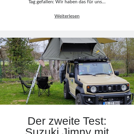
Tag gefallen: Wir haben das für uns…
Perfekt
Weiterlesen
zusammen:
Suzuki
Jimny
und
Vickywood
Little
Bamboo
125
Der zweite Test:
Suzuki Jimny mit