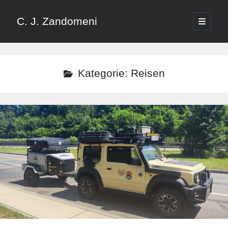
C. J. Zandomeni
open
primary
Sidebar
menu
Suchen
Kategorie:
Reisen
Neueste Blogbeiträge
Sambia – Leben am Wasser: Victoriafälle, Sambesi und Karibasee
Botswana – Elefanten, Elefanten, Elefanten
Das Update: Was zusammen gehört: Suzuki Jimny und Metalian Genie
Botswana – Tiere und Potholes ohne Ende
Südafrika – Kruger National Park
Blogbeiträge nach Kategorien
4×4
Adventure Southside