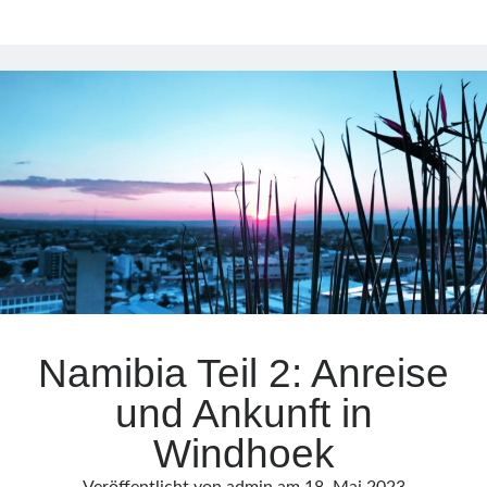
Teil
3:
Wildlife
Part
1:
Leopard
Tracking
und
Bush
Walk
Namibia Teil 2: Anreise
und Ankunft in
Windhoek