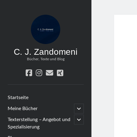
C. J. Zandomeni
Bücher, Texte und Blog
facebook
instagram
email
xing
Startseite
open
Meine Bücher
child
menu
open
Texterstellung – Angebot und
child
Spezialisierung
menu