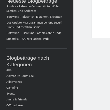
Neueste Blogbeiträge
Sambia – Leben am Wasser: Victoriafälle,
Sambesi und Karibasee
Botswana – Elefanten, Elefanten, Elefanten
Das Update: Was zusammen gehört: Suzuki
Jimny und Metalian Genie
Botswana – Tiere und Potholes ohne Ende
Südafrika – Kruger National Park
Blogbeiträge nach
Kategorien
4×4
Adventure Southside
Allgemeines
Camping
Events
Jimny & Friends
Offroadreisen