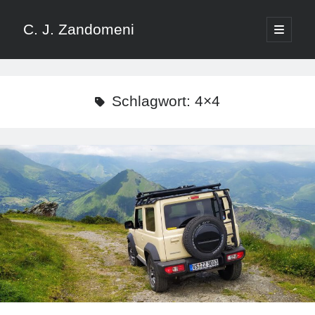
C. J. Zandomeni
open
primary
Sidebar
menu
Suchen
Schlagwort:
4×4
Neueste Blogbeiträge
Sambia – Leben am Wasser: Victoriafälle, Sambesi und Karibasee
Botswana – Elefanten, Elefanten, Elefanten
Das Update: Was zusammen gehört: Suzuki Jimny und Metalian Genie
Botswana – Tiere und Potholes ohne Ende
Südafrika – Kruger National Park
Blogbeiträge nach Kategorien
4×4
Adventure Southside