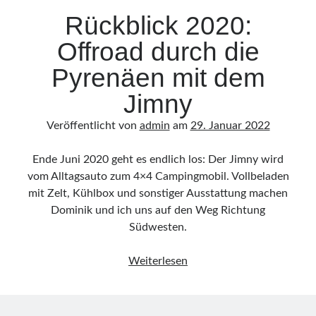
Allgemeines
Rückblick 2020:
Camping
Offroad durch die
Events
Jimny & Friends
Pyrenäen mit dem
Offroadreisen
Jimny
Reisen
SARAH
Veröffentlicht von
admin
am
29. Januar 2022
Tourbericht
Ende Juni 2020 geht es endlich los: Der Jimny wird
vom Alltagsauto zum 4×4 Campingmobil. Vollbeladen
mit Zelt, Kühlbox und sonstiger Ausstattung machen
Dominik und ich uns auf den Weg Richtung
Südwesten.
Rückblick
Weiterlesen
2020:
Offroad
durch